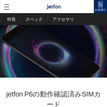
jetfon
toggle
お見積り
navigation
特長
スペック
アクセサリ
jetfon P6の動作確認済みSIMカ
ード